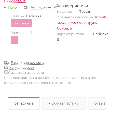
Подробности
Характеристики
Нашли дешевле?
Мало
Изделие
—
Трусы
Цвет
—
Набивка
Элемент каталога
—
Infinity
31204120459 Ashli трусы
Набивка
боксеры
Размер
—
S
Характеристики
—
Набивка,
S
S
Рассчитать доставку
Хочу в подарок
Самовывоз и доставка
Цена действительна только для интернет-магазина и может
отличаться от цен в розничных магазинах
ОПИСАНИЕ
ХАРАКТЕРИСТИКИ
ОТЗЫВЫ