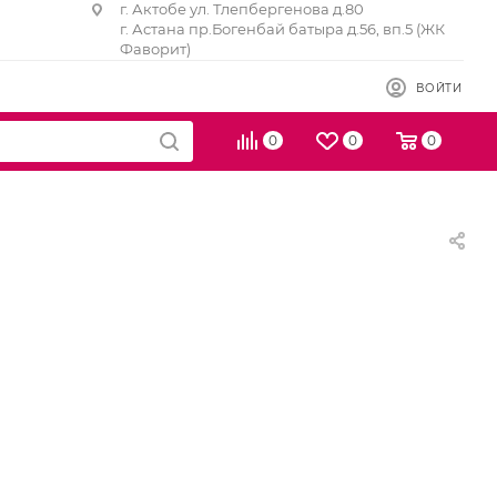
г. Актобе ул. Тлепбергенова д.80
г. Астана пр.Богенбай батыра д.56, вп.5 (ЖК
Фаворит)
ВОЙТИ
0
0
0