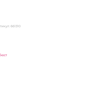
тикул:
661310
 бюст