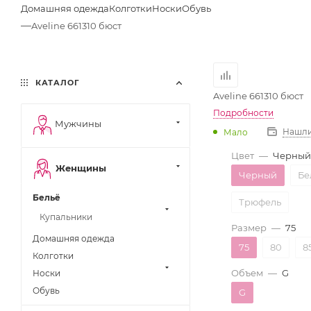
Домашняя одежда
Колготки
Носки
Обувь
—
Aveline 661310 бюст
КАТАЛОГ
Aveline 661310 бюст
Подробности
Мужчины
Нашли
Мало
Цвет
—
Черный
Женщины
Черный
Бе
Бельё
Трюфель
Купальники
Размер
—
75
Домашняя одежда
75
80
8
Колготки
Объем
—
G
Носки
Обувь
G