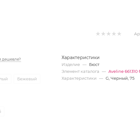
Ар
Характеристики
 дешевле?
Изделие
—
Бюст
Элемент каталога
—
Aveline 661310
Характеристики
—
G, Черный, 75
лый
Бежевый
5