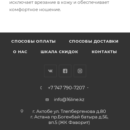
исключает врезание в кожу и обеспечивает
комфортное ношение.
CПОСОБЫ ОПЛАТЫ
СПОСОБЫ ДОСТАВКИ
О НАС
ШКАЛА СКИДОК
КОНТАКТЫ
+7 747 790-7207
info@16line.kz
г. Актобе ул. Тлепбергенова д.80
г. Астана пр.Богенбай батыра д.56,
вп.5 (ЖК Фаворит)