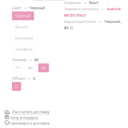
Изделие
—
Бюст
Цвет
—
Черный
Элемент каталога
—
Aveline
661310 бюст
Черный
Характеристики
—
Черный,
Белый
85, G
Бежевый
Трюфель
Размер
—
85
75
80
85
Объем
—
G
G
Рассчитать доставку
Хочу в подарок
Самовывоз и доставка