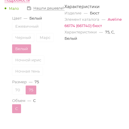
Подробности
Характеристики
Нашли дешевле?
Мало
Изделие
—
Бюст
Цвет
—
Белый
Элемент каталога
—
Aveline
66174 (661740) бюст
Ежевичный
Характеристики
—
75, C,
Черный
Марс
Белый
Белый
Ночной ирис
Ночная тень
Размер
—
75
70
75
Объем
—
C
C