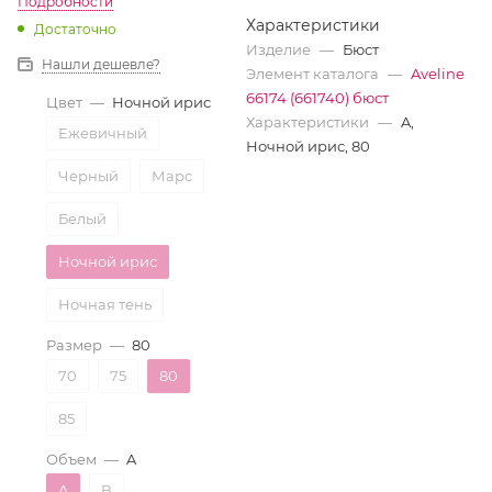
Подробности
Характеристики
Достаточно
Изделие
—
Бюст
Нашли дешевле?
Элемент каталога
—
Aveline
66174 (661740) бюст
Цвет
—
Ночной ирис
Характеристики
—
A,
Ежевичный
Ночной ирис, 80
Черный
Марс
Белый
Ночной ирис
Ночная тень
Размер
—
80
70
75
80
85
Объем
—
A
A
B