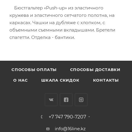
Бюстгальтер «Push-up» из эластичного
кружева и эластичного сетчатого полотна, на
каркасах. Чашки на дубляже с хлопком, с
объемными съемными вкладышами. Бретели
спагетти. Отделка - бантики.
CПОСОБЫ ОПЛАТЫ
СПОСОБЫ ДОСТАВКИ
О НАС
ШКАЛА СКИДОК
КОНТАКТЫ
+7 747 790-7207
info@16line.kz