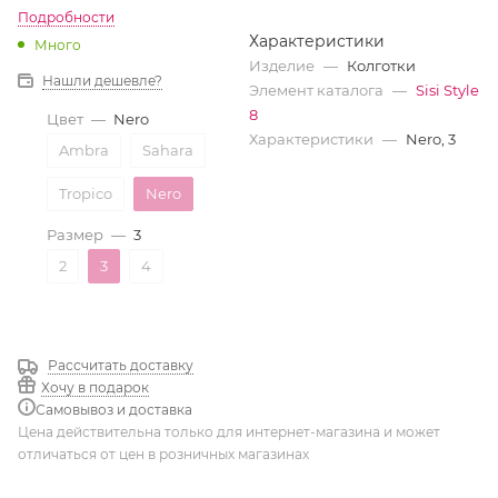
Подробности
Характеристики
Много
Изделие
—
Колготки
Нашли дешевле?
Элемент каталога
—
Sisi Style
8
Цвет
—
Nero
Характеристики
—
Nero, 3
Ambra
Sahara
Tropico
Nero
Размер
—
3
2
3
4
Рассчитать доставку
Хочу в подарок
Самовывоз и доставка
Цена действительна только для интернет-магазина и может
отличаться от цен в розничных магазинах