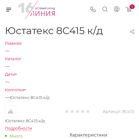
0
Юстатекс 8С415 к/д
Главная
—
Каталог
—
Дети
—
Колготки
—
Юстатекс 8С415 к/д
Артикул:
8С415
Юстатекс 8С415 к/д
Подробности
Характеристики
Много