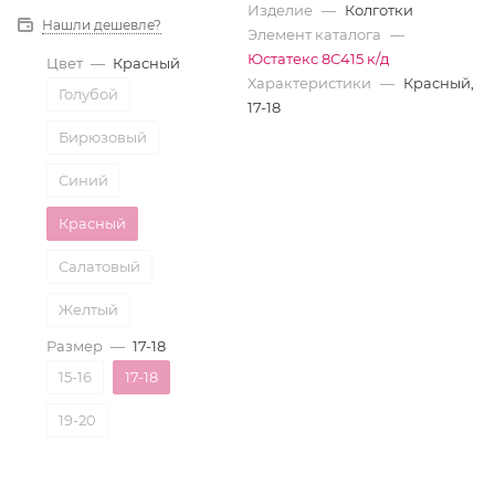
Изделие
—
Колготки
Нашли дешевле?
Элемент каталога
—
Юстатекс 8С415 к/д
Цвет
—
Красный
Характеристики
—
Красный,
Голубой
17-18
Бирюзовый
Синий
Красный
Салатовый
Желтый
Размер
—
17-18
Ассорти
15-16
17-18
19-20