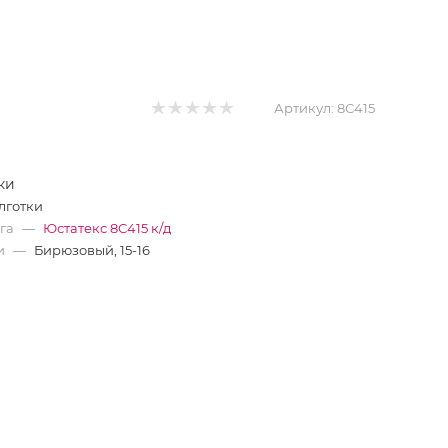
Артикул:
8С415
ки
лготки
ога
—
Юстатекс 8С415 к/д
и
—
Бирюзовый, 15-16