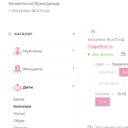
Бельё
Носки
Обувь
Одежда
—
Юстатекс 8С415 к/д
КАТАЛОГ
Юстатекс 8С415 к/д
Подробности
Мужчины
Достаточно
Цвет
—
Бирюзо
Женщины
Голубой
Би
Салатовый
Дети
Размер
—
15-16
Бельё
15-16
Колготки
Носки
Обувь
Рассчитать доста
Одежда