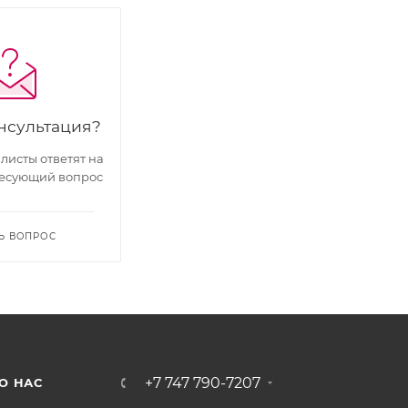
нсультация?
исты ответят на
есующий вопрос
Ь ВОПРОС
+7 747 790-7207
О НАС