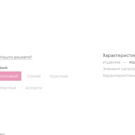
Характеристи
Нашли дешевле?
Изделие
—
Ко
вый
Элемент катал
Характеристик
рюзовый
Синий
Красный
Желтый
Ассорти
вку