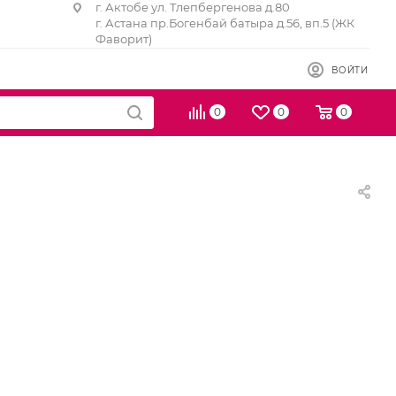
г. Актобе ул. Тлепбергенова д.80
г. Астана пр.Богенбай батыра д.56, вп.5 (ЖК
Фаворит)
ВОЙТИ
0
0
0