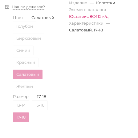
Изделие
—
Колготки
Нашли дешевле?
Элемент каталога
—
Юстатекс 8С415 к/д
Цвет
—
Салатовый
Характеристики
—
Голубой
Салатовый, 17-18
Бирюзовый
Синий
Красный
Салатовый
Желтый
Размер
—
17-18
Ассорти
13-14
15-16
17-18