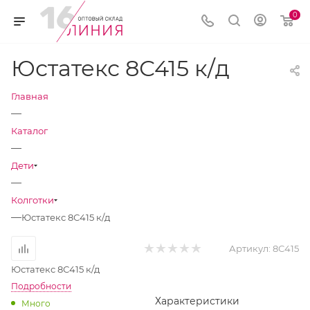
0
Юстатекс 8С415 к/д
Главная
—
Каталог
—
Дети
—
Колготки
—
Юстатекс 8С415 к/д
Артикул:
8С415
Юстатекс 8С415 к/д
Подробности
Характеристики
Много