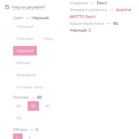
Изделие
—
Бюст
Нашли дешевле?
Элемент каталога
—
Aveline
665770 бюст
Цвет
—
Чёрный
Характеристики
—
85,
Черный
Чёрный, C
Жасмин
Нюд
Чёрный
Белый
Бежевый
Ночная тень
Размер
—
85
Трюфель
80
85
90
95
Объем
—
C
C
F