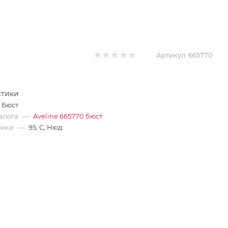
Артикул:
665770
стики
Бюст
алога
—
Aveline 665770 бюст
тики
—
95, C, Нюд