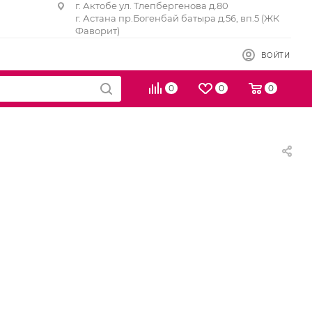
г. Актобе ул. Тлепбергенова д.80
г. Астана пр.Богенбай батыра д.56, вп.5 (ЖК
Фаворит)
ВОЙТИ
0
0
0