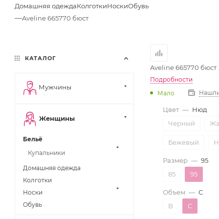
Домашняя одежда
Колготки
Носки
Обувь
—
Aveline 665770 бюст
КАТАЛОГ
Aveline 665770 бюст
Подробности
Мужчины
Нашли
Мало
Цвет
—
Нюд
Женщины
Черный
Жа
Бельё
Бежевый
Н
Купальники
Размер
—
95
Домашняя одежда
85
95
Колготки
Объем
—
C
Носки
Обувь
B
C