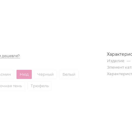
Характери
 дешевле?
Изделие
—
Элемент кат
Характерис
смин
Нюд
Чёрный
Белый
очная тень
Трюфель