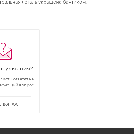
нтральная леталь украшена бантиком.
нсультация?
исты ответят на
есующий вопрос
Ь ВОПРОС