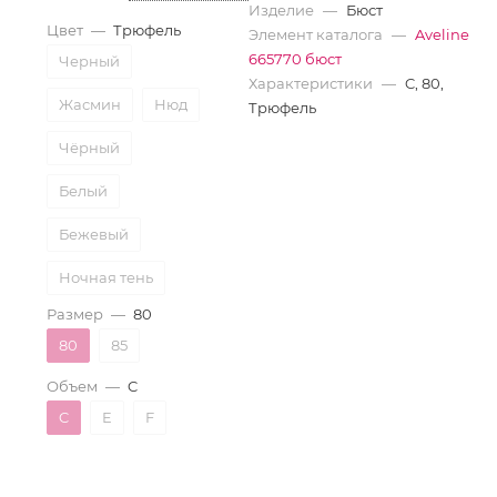
Изделие
—
Бюст
Цвет
—
Трюфель
Элемент каталога
—
Aveline
665770 бюст
Черный
Характеристики
—
C, 80,
Жасмин
Нюд
Трюфель
Чёрный
Белый
Бежевый
Ночная тень
Размер
—
80
Трюфель
80
85
Объем
—
C
C
E
F