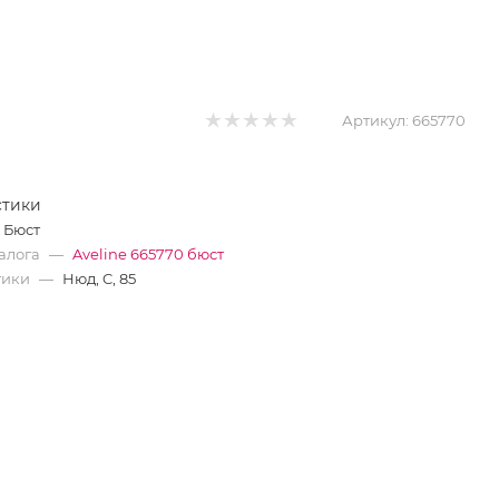
Артикул:
665770
стики
Бюст
алога
—
Aveline 665770 бюст
тики
—
Нюд, C, 85