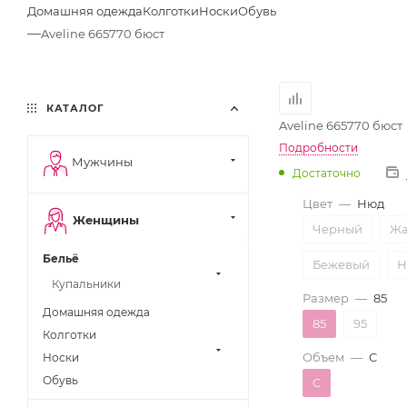
Домашняя одежда
Колготки
Носки
Обувь
—
Aveline 665770 бюст
КАТАЛОГ
Aveline 665770 бюст
Подробности
Мужчины
Достаточно
Цвет
—
Нюд
Женщины
Черный
Жа
Бельё
Бежевый
Н
Купальники
Размер
—
85
Домашняя одежда
85
95
Колготки
Объем
—
C
Носки
Обувь
C