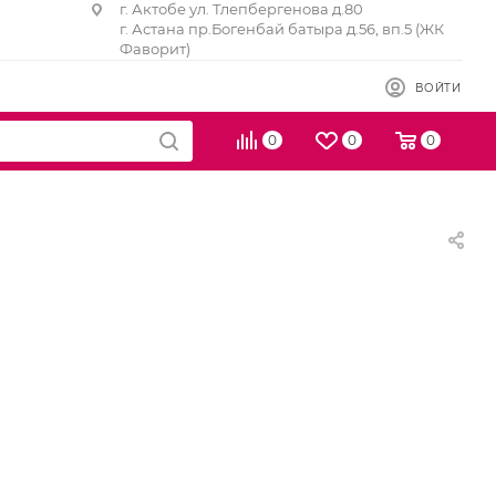
г. Актобе ул. Тлепбергенова д.80
г. Астана пр.Богенбай батыра д.56, вп.5 (ЖК
Фаворит)
ВОЙТИ
0
0
0