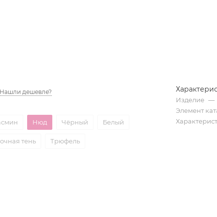
Характери
Нашли дешевле?
Изделие
—
Элемент кат
Характерис
смин
Нюд
Чёрный
Белый
очная тень
Трюфель