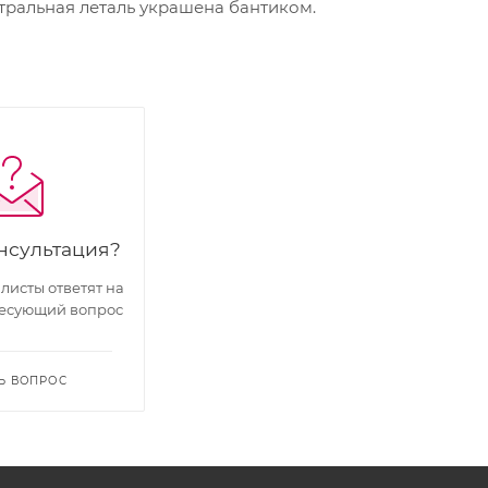
нтральная леталь украшена бантиком.
нсультация?
исты ответят на
есующий вопрос
Ь ВОПРОС