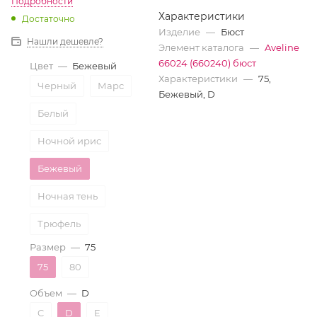
Подробности
Характеристики
Достаточно
Изделие
—
Бюст
Нашли дешевле?
Элемент каталога
—
Aveline
66024 (660240) бюст
Цвет
—
Бежевый
Характеристики
—
75,
Черный
Марс
Бежевый, D
Белый
Ночной ирис
Бежевый
Ночная тень
Трюфель
Размер
—
75
75
80
Объем
—
D
C
D
E