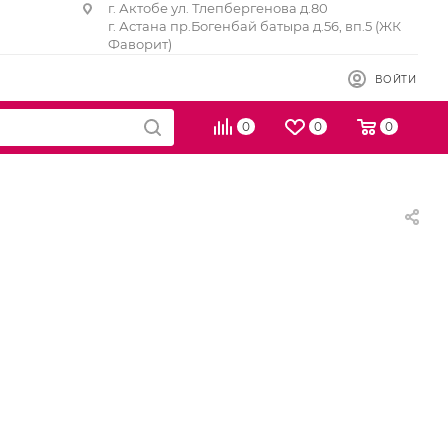
г. Актобе ул. Тлепбергенова д.80
г. Астана пр.Богенбай батыра д.56, вп.5 (ЖК
Фаворит)
ВОЙТИ
0
0
0