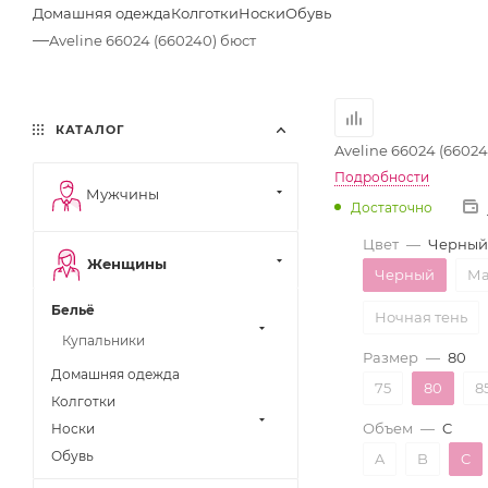
Домашняя одежда
Колготки
Носки
Обувь
—
Aveline 66024 (660240) бюст
КАТАЛОГ
Aveline 66024 (66024
Подробности
Мужчины
Достаточно
Цвет
—
Черный
Женщины
Черный
Ма
Бельё
Ночная тень
Купальники
Размер
—
80
Домашняя одежда
75
80
8
Колготки
Объем
—
C
Носки
Обувь
A
B
C