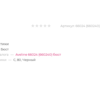
Артикул:
66024 (660240)
стики
Бюст
алога
—
Aveline 66024 (660240) бюст
тики
—
C, 80, Черный