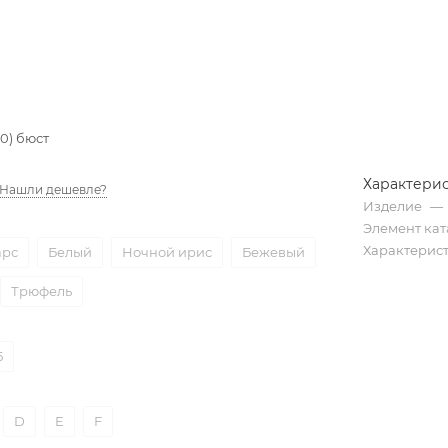
0) бюст
Характери
Нашли дешевле?
Изделие
—
Элемент кат
Характерис
рс
Белый
Ночной ирис
Бежевый
Трюфель
5
D
E
F