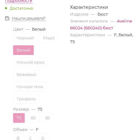
Подробности
Характеристики
Достаточно
Изделие
—
Бюст
Нашли дешевле?
Элемент каталога
—
Aveline
66024 (660240) бюст
Цвет
—
Белый
Характеристики
—
F, Белый,
Черный
Марс
75
Белый
Ночной ирис
Бежевый
Ночная тень
Трюфель
Размер
—
75
75
80
85
Объем
—
F
B
C
D