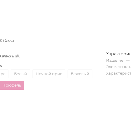
0) бюст
Характери
 дешевле?
Изделие
—
ь
Элемент кат
Характерис
рс
Белый
Ночной ирис
Бежевый
Трюфель