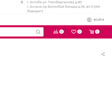
г. Актобе ул. Тлепбергенова д.80
г. Астана пр.Богенбай батыра д.56, вп.5 (ЖК
Фаворит)
ВОЙТИ
0
0
0