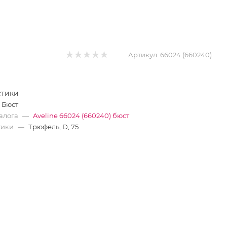
Артикул:
66024 (660240)
стики
Бюст
алога
—
Aveline 66024 (660240) бюст
тики
—
Трюфель, D, 75