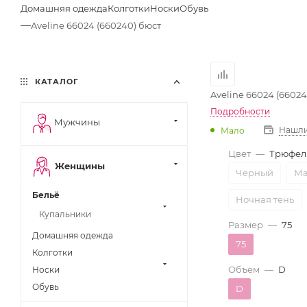
Домашняя одежда
Колготки
Носки
Обувь
—
Aveline 66024 (660240) бюст
КАТАЛОГ
Aveline 66024 (66024
Подробности
Мужчины
Нашли
Мало
Цвет
—
Трюфел
Женщины
Черный
Ма
Бельё
Ночная тень
Купальники
Размер
—
75
Домашняя одежда
75
Колготки
Объем
—
D
Носки
Обувь
D