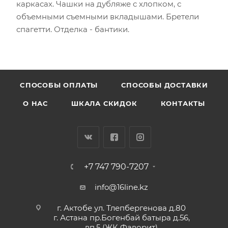
каркасах. Чашки на дубляже с хлопком, с
объемными съемными вкладышами. Бретели
спагетти. Отделка - бантики.
CПОСОБЫ ОПЛАТЫ
СПОСОБЫ ДОСТАВКИ
О НАС
ШКАЛА СКИДОК
КОНТАКТЫ
+7 747 790-7207
info@16line.kz
г. Актобе ул. Тлепбергенова д.80
г. Астана пр.Богенбай батыра д.56,
вп.5 (ЖК Фаворит)