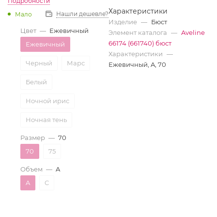
Подробности
Характеристики
Нашли дешевле?
Мало
Изделие
—
Бюст
Цвет
—
Ежевичный
Элемент каталога
—
Aveline
66174 (661740) бюст
Ежевичный
Характеристики
—
Черный
Марс
Ежевичный, A, 70
Белый
Ночной ирис
Ночная тень
Размер
—
70
70
75
Объем
—
A
A
C