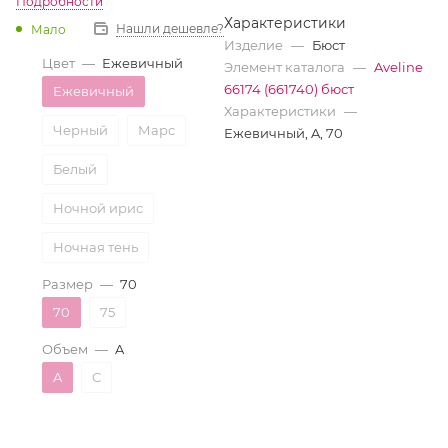
Подробности
Характеристики
Нашли дешевле?
Мало
Изделие
—
Бюст
Цвет
—
Ежевичный
Элемент каталога
—
Aveline
66174 (661740) бюст
Ежевичный
Характеристики
—
Черный
Марс
Ежевичный, A, 70
Белый
Ночной ирис
Ночная тень
Размер
—
70
70
75
Объем
—
A
A
C