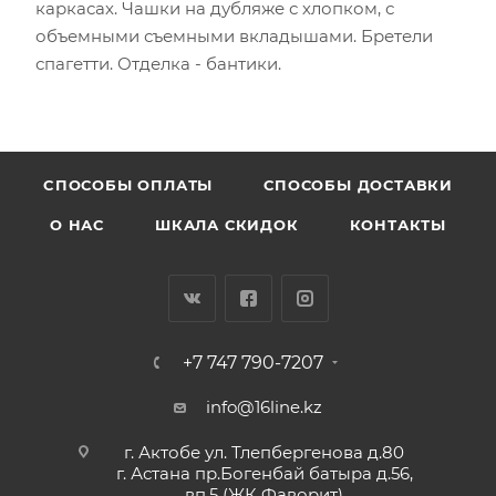
каркасах. Чашки на дубляже с хлопком, с
объемными съемными вкладышами. Бретели
спагетти. Отделка - бантики.
CПОСОБЫ ОПЛАТЫ
СПОСОБЫ ДОСТАВКИ
О НАС
ШКАЛА СКИДОК
КОНТАКТЫ
+7 747 790-7207
info@16line.kz
г. Актобе ул. Тлепбергенова д.80
г. Астана пр.Богенбай батыра д.56,
вп.5 (ЖК Фаворит)