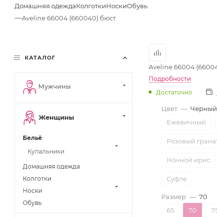
Домашняя одежда
Колготки
Носки
Обувь
—
Aveline 66004 (660040) бюст
КАТАЛОГ
Aveline 66004 (6600
Подробности
Мужчины
Достаточно
Цвет
—
Черный
Женщины
Ежевичный
Бельё
Розовый грана
Купальники
Ночной ирис
Домашняя одежда
Колготки
Суфле
Носки
Размер
—
70
Обувь
65
70
7