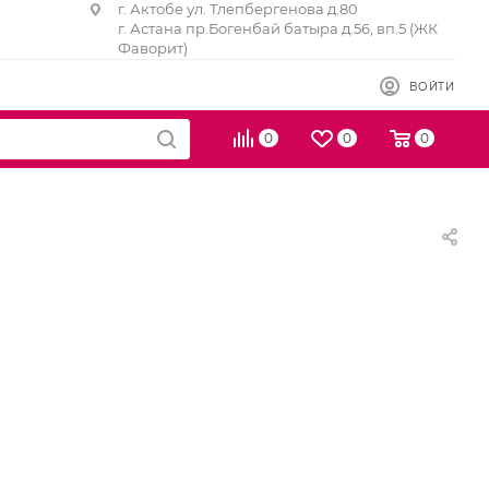
г. Актобе ул. Тлепбергенова д.80
г. Астана пр.Богенбай батыра д.56, вп.5 (ЖК
Фаворит)
ВОЙТИ
0
0
0