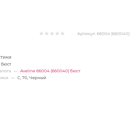
Артикул:
66004 (660040)
стики
Бюст
алога
—
Aveline 66004 (660040) бюст
тики
—
C, 70, Черный