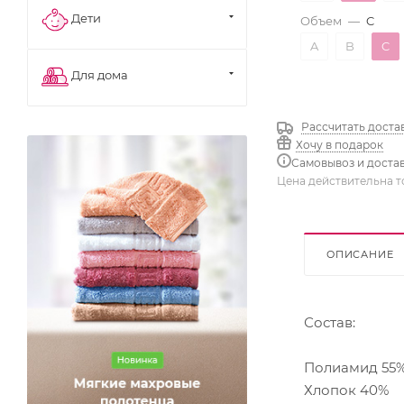
Дети
Объем
—
C
A
B
C
Для дома
Рассчитать доста
Хочу в подарок
Самовывоз и доста
Цена действительна т
ОПИСАНИЕ
Состав:
Полиамид 55
Хлопок 40%