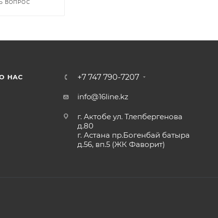
Ь ВОПРОС
+7 747 790-7207
О НАС
info@16line.kz
г. Актобе ул. Тлепбергенова
д.80
г. Астана пр.Богенбай батыра
д.56, вп.5 (ЖК Фаворит)