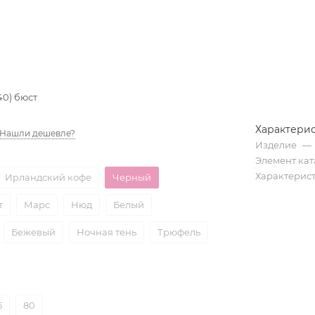
40) бюст
Характери
Нашли дешевле?
Изделие
—
Элемент кат
Характерис
Ирландский кофе
Черный
т
Марс
Нюд
Белый
Бежевый
Ночная тень
Трюфель
5
80