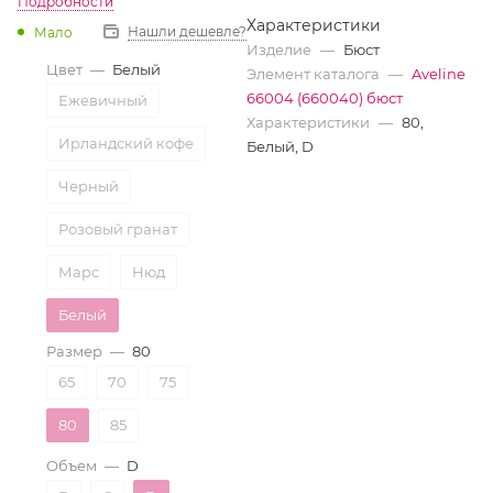
Подробности
Характеристики
Нашли дешевле?
Мало
Изделие
—
Бюст
Цвет
—
Белый
Элемент каталога
—
Aveline
66004 (660040) бюст
Ежевичный
Характеристики
—
80,
Ирландский кофе
Белый, D
Черный
Розовый гранат
Марс
Нюд
Белый
Размер
—
80
Ночной ирис
65
70
75
Бежевый
80
85
Ночная тень
Объем
—
D
Трюфель