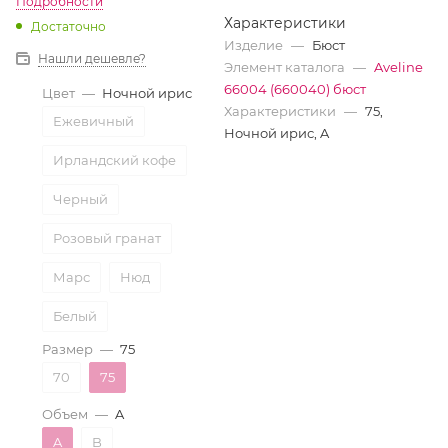
Подробности
Характеристики
Достаточно
Изделие
—
Бюст
Нашли дешевле?
Элемент каталога
—
Aveline
66004 (660040) бюст
Цвет
—
Ночной ирис
Характеристики
—
75,
Ежевичный
Ночной ирис, A
Ирландский кофе
Черный
Розовый гранат
Марс
Нюд
Белый
Размер
—
75
Ночной ирис
70
75
Бежевый
Объем
—
A
Ночная тень
A
B