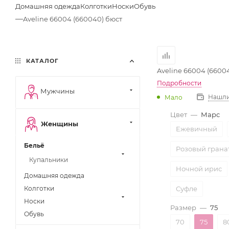
Домашняя одежда
Колготки
Носки
Обувь
—
Aveline 66004 (660040) бюст
КАТАЛОГ
Aveline 66004 (6600
Подробности
Мужчины
Нашли
Мало
Цвет
—
Марс
Женщины
Ежевичный
Бельё
Розовый грана
Купальники
Ночной ирис
Домашняя одежда
Колготки
Суфле
Носки
Размер
—
75
Обувь
70
75
8