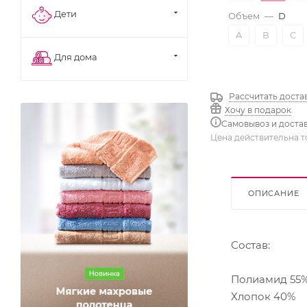
Дети
Объем
—
D
A
B
C
Для дома
Рассчитать доста
Хочу в подарок
Самовывоз и доста
Цена действительна т
ОПИСАНИЕ
Состав:
Полиамид 55
Хлопок 40%