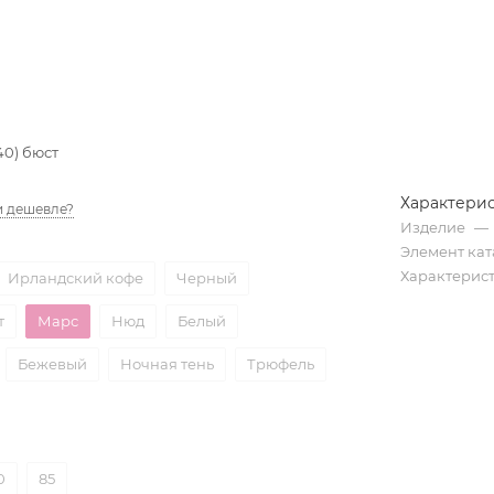
40) бюст
Характери
 дешевле?
Изделие
—
Элемент кат
Характерис
Ирландский кофе
Черный
т
Марс
Нюд
Белый
Бежевый
Ночная тень
Трюфель
0
85