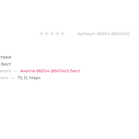
Артикул:
66004 (660040)
стики
Бюст
алога
—
Aveline 66004 (660040) бюст
тики
—
75, D, Марс