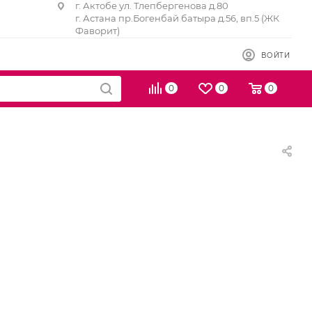
г. Актобе ул. Тлепбергенова д.80
г. Астана пр.Богенбай батыра д.56, вп.5 (ЖК
Фаворит)
ВОЙТИ
0
0
0