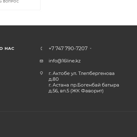
Ь ВОПРОС
+7 747 790-7207
О НАС
info@16line.kz
г. Актобе ул. Тлепбергенова
д.80
г. Астана пр.Богенбай батыра
д.56, вп.5 (ЖК Фаворит)