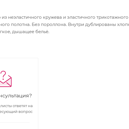
из неэластичного кружева и эластичного трикотажного п
ого полотна. Без пороллона. Внутри дублированы хлопк
ёгкое, дышащее бельё.
нсультация?
исты ответят на
есующий вопрос