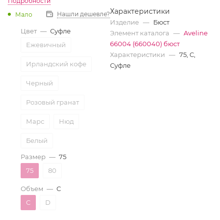
Подробности
Характеристики
Нашли дешевле?
Мало
Изделие
—
Бюст
Цвет
—
Суфле
Элемент каталога
—
Aveline
66004 (660040) бюст
Ежевичный
Характеристики
—
75, C,
Ирландский кофе
Суфле
Черный
Розовый гранат
Марс
Нюд
Белый
Размер
—
75
Ночной ирис
75
80
Бежевый
Объем
—
C
Ночная тень
C
D
Трюфель