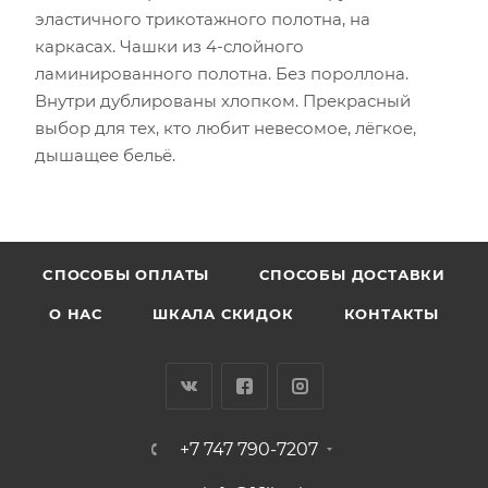
эластичного трикотажного полотна, на
каркасах. Чашки из 4-слойного
ламинированного полотна. Без пороллона.
Внутри дублированы хлопком. Прекрасный
выбор для тех, кто любит невесомое, лёгкое,
дышащее бельё.
CПОСОБЫ ОПЛАТЫ
СПОСОБЫ ДОСТАВКИ
О НАС
ШКАЛА СКИДОК
КОНТАКТЫ
+7 747 790-7207