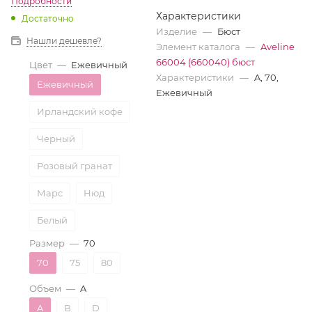
Подробности
Характеристики
Достаточно
Изделие
—
Бюст
Нашли дешевле?
Элемент каталога
—
Aveline
66004 (660040) бюст
Цвет
—
Ежевичный
Характеристики
—
A, 70,
Ежевичный
Ежевичный
Ирландский кофе
Черный
Розовый гранат
Марс
Нюд
Белый
Размер
—
70
Ночной ирис
70
75
80
Бежевый
Объем
—
A
Ночная тень
A
B
D