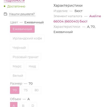
Подробности
Характеристики
Достаточно
Изделие
—
Бюст
Нашли дешевле?
Элемент каталога
—
Aveline
66004 (660040) бюст
Цвет
—
Ежевичный
Характеристики
—
A, 70,
Ежевичный
Ежевичный
Ирландский кофе
Черный
Розовый гранат
Марс
Нюд
Белый
Размер
—
70
Ночной ирис
70
75
80
Бежевый
Объем
—
A
Ночная тень
A
B
D