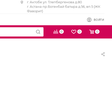
г. Актобе ул. Тлепбергенова д.80
г. Астана пр.Богенбай батыра д.56, вп.5 (ЖК
Фаворит)
ВОЙТИ
0
0
0