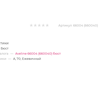
Артикул:
66004 (660040)
стики
Бюст
алога
—
Aveline 66004 (660040) бюст
тики
—
A, 70, Ежевичный