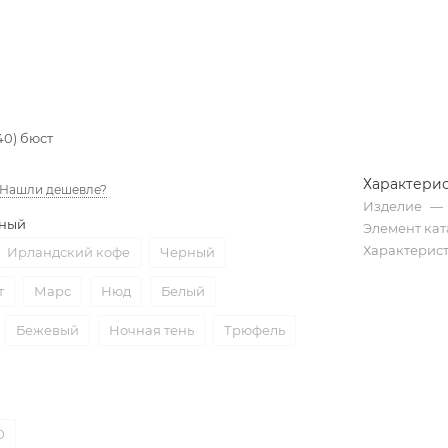
40) бюст
Характери
Нашли дешевле?
Изделие
—
ный
Элемент кат
Характерис
Ирландский кофе
Черный
т
Марс
Нюд
Белый
Бежевый
Ночная тень
Трюфель
0