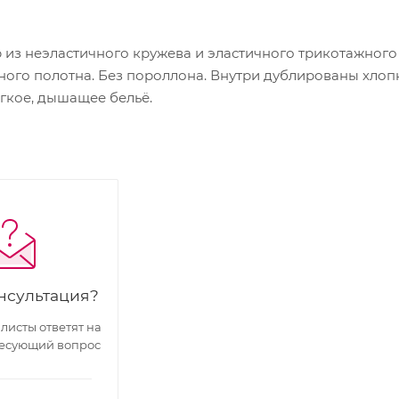
из неэластичного кружева и эластичного трикотажного п
ого полотна. Без пороллона. Внутри дублированы хлопк
ёгкое, дышащее бельё.
нсультация?
исты ответят на
есующий вопрос