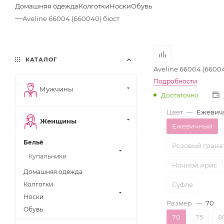
Домашняя одежда
Колготки
Носки
Обувь
—
Aveline 66004 (660040) бюст
КАТАЛОГ
Aveline 66004 (6600
Подробности
Мужчины
Достаточно
Цвет
—
Ежевич
Женщины
Ежевичный
Бельё
Розовый грана
Купальники
Ночной ирис
Домашняя одежда
Колготки
Суфле
Носки
Размер
—
70
Обувь
70
75
8