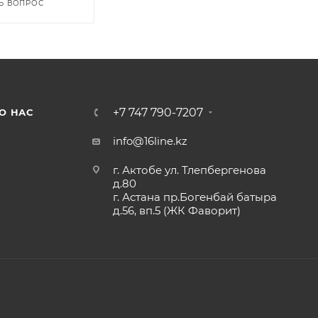
Ь ВОПРОС
+7 747 790-7207
О НАС
info@16line.kz
г. Актобе ул. Тлепбергенова
д.80
г. Астана пр.Богенбай батыра
д.56, вп.5 (ЖК Фаворит)