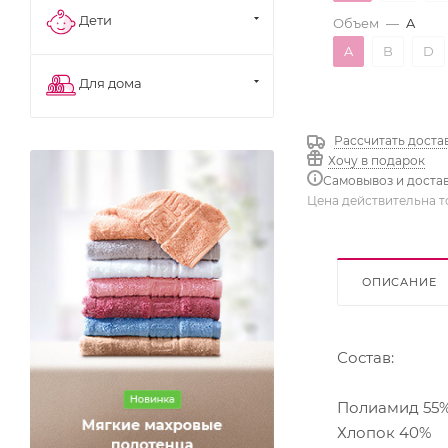
Дети
Объем
—
A
A
B
D
Для дома
Рассчитать доста
Хочу в подарок
Самовывоз и доста
Цена действительна т
ОПИСАНИЕ
Состав:
Полиамид 55
Хлопок 40%